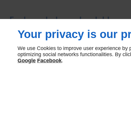
Explorez le luxe abordable av
NET dans le West Island. Conf
Your privacy is our pr
installation de piscine creusé
We use Cookies to improve user experience by pe
transformation spectaculaire!
optimizing social networks functionalities. By cl
Google
Facebook
.
espace extérieur