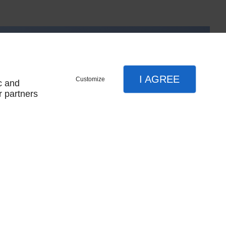
I AGREE
Customize
c and
r partners