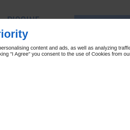
ec PISCINE
iez-nous votre
iority
e pour une
rsonalising content and ads, as well as analyzing traffi
icking "I Agree" you consent to the use of Cookies from ou